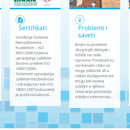
Sertifikati
Problemi i
saveti
Uvođenje Sistema
Menadžmenta
Brojni su problemi
Kvalitetom – ISO
zbog kojih dimnjak i
9001:2008 Sistema
ložište ne rade
upravljanja zaštitom
ispravno. Ponekad su
životne sredine ISO
oni banalni i lako se
14001:2004 i
mogu odkloniti ali u
Sistemom upravljanja
nekim slučajevima oni
zaštitom bezbednosti
mogu biti veoma
i zdravlja na radu ISO
ozbiljni a njihovo
18001:2007 pokazatelj
rešavanje prestavlja
je profesionalnosti...
ozbiljnu intervenciju...