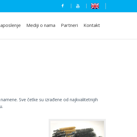
aposlenje
Mediji o nama
Partneri
Kontakt
 namene. Sve četke su izrađene od najkvalitetnijih
u.