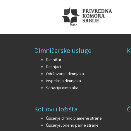
Dimničarske usluge
K
Dimničar
Dimnjaci
Održavanje dimnjaka
Inspekcija dimnjaka
Sanacija dimnjaka
Kotlovi i ložišta
Č
Čišćenje dimno plamene strane
Čišćenjevodeno parne strane