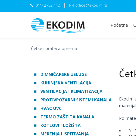
011/ 2752 442
office@ekodim.rs
Početna
O
Četke i prateća oprema
Čet
DIMNIČARSKE USLUGE
KUHINJSKA VENTILACIJA
VENTILACIJA I KLIMATIZACIJA
Ekodim u
PROTIVPOŽARNI SISTEMI KANALA
materija
HVAC UVC
TERMO ZAŠTITA KANALA
Po mater
KOTLOVI I LOŽIŠTA
čelič
MERENJA I ISPITIVANJA