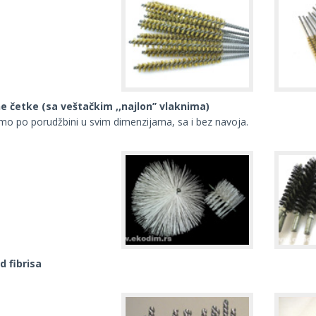
ne četke (sa veštačkim ,,najlon’’ vlaknima)
mo po porudžbini u svim dimenzijama, sa i bez navoja.
d fibrisa