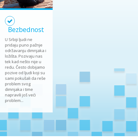
Bezbednost
U Srbiji ljudi ne
pridaju puno pažnje
održavanju dimnjaka i
ložišta. Pozivaju nas
tek kad nešto nije u
redu. Često dobijamo
pozive od ljudi koji su
sami pokušali da reše
problem svog
dimnjaka i time
napravili još veći
problem...