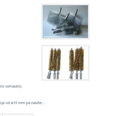
dno uvrnaute).
voja od ø10 mm pa naviše…