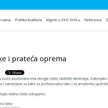
 nama
Politika kvaliteta
Klijenti o EKO DIM-u
Reference
Z
ke i prateća oprema
 svom asortimanu ima okrugle četke ralzličitih dimenzija, materijala i
la i namenjene su kako za profesionalno tako i za amatersku upotreb
ijalu vlakna četke izdvajamo:
ne četke