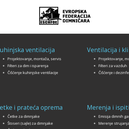
uhinjska ventilacija
Ventilacija i k
Projektovanje, montaža, servis
Projektovanje, mo
Filteri za dim i isparenja
Filteri za vazduh
Čišćenje kuhinjske ventilacije
Čišćenje i dezinfe
etke i prateća oprema
Merenja i ispit
Četke za dimnjake
Emisija dimnih g
Štoseri (sajle) za dimnjake
Merenje strujanj