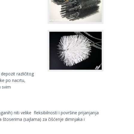
depozit različitog
ke po nacrtu,
u svim
nih) niti velike fleksibilnosti i površine prijanjanja
a štoserima (sajlama) za čišćenje dimnjaka i