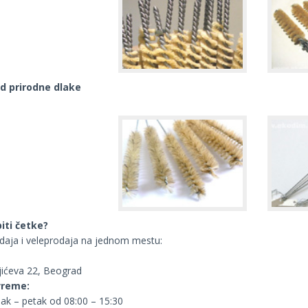
d prirodne dlake
iti četke?
aja i veleprodaja na jednom mestu:
ijićeva 22, Beograd
vreme:
ak – petak od 08:00 – 15:30