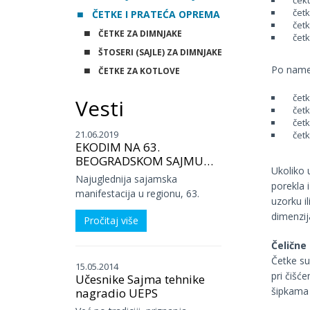
čekt
četke
ČETKE I PRATEĆA OPREMA
četke
ČETKE ZA DIMNJAKE
četke
ŠTOSERI (SAJLE) ZA DIMNJAKE
Po name
ČETKE ZA KOTLOVE
četke 
Vesti
četke
četke
21.06.2019
četke
EKODIM NA 63.
BEOGRADSKOM SAJMU
Ukoliko 
TEHNIKE
Najuglednija sajamska
porekla 
manifestacija u regionu, 63.
uzorku il
Međunarodni sajam tehnike i
dimenzi
Pročitaj više
tehničkih dostignuća ove godine
predstavio je više od 100
Čelične
tehničko-tehnoloških inovacija,
Četke su
novosti, premijera i
15.05.2014
pri čišć
Učesnike Sajma tehnike
ekskluziviteta, od kojih se
šipkama 
nagradio UEPS
približno polovina odnosi na
domaće kompanije. Sajam je