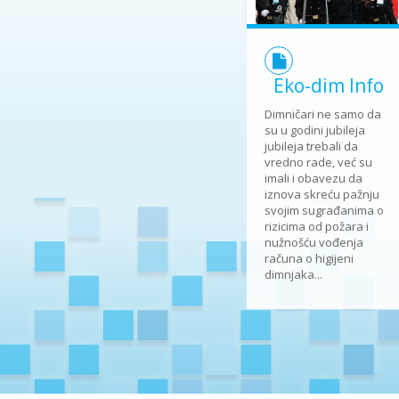
Eko-dim Info
Dimničari ne samo da
su u godini jubileja
jubileja trebali da
vredno rade, već su
imali i obavezu da
iznova skreću pažnju
svojim sugrađanima o
rizicima od požara i
nužnošću vođenja
računa o higijeni
dimnjaka...