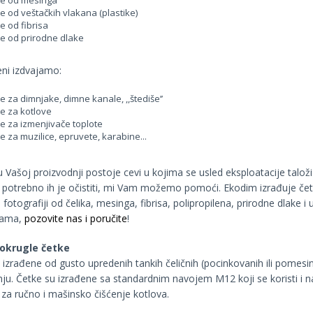
e od mesinga
 od veštačkih vlakana (plastike)
 od fibrisa
 od prirodne dlake
ni izdvajamo:
za dimnjake, dimne kanale, ,,štediše’’
 za kotlove
 za izmenjivače toplote
 za muzilice, epruvete, karabine...
u Vašoj proizvodnji postoje cevi u kojima se usled eksploatacije taloži 
i potrebno ih je očistiti, mi Vam možemo pomoći. Ekodim izrađuje čet
i fotografiji od čelika, mesinga, fibrisa, polipropilena, prirodne dlake i 
jama,
pozovite nas i poručite
!
 okrugle četke
 izrađene od gusto upredenih tankih čeličnih (pocinkovanih ili pomesinga
enju. Četke su izrađene sa standardnim navojem M12 koji se koristi i n
za ručno i mašinsko čišćenje kotlova.