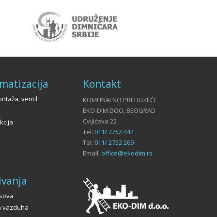
limatizacija
Kontakt
ntaža, ventil
KOMUNALNO PREDUZEĆE
EKO-DIM DOO, BEOGRAD
Cvijićeva 22
kcija
Tel:
011/ 2752 442
Tel:
011/ 2752 269
Email:
office@ekodim.rs
ivanja
asova
a vazduha