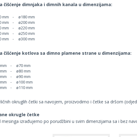
a čišćenje dimnjaka i dimnih kanala u dimenzijama:
 mm - ø180 mm
 mm - ø200 mm
 mm - ø220 mm
 mm - ø250 mm
 mm - ø300 mm
a čišćenje kotlova sa dimno plamene strane u dimenzijama:
mm - ø70 mm
mm - ø80 mm
mm - ø90 mm
mm - ø100 mm
mm - ø110 mm
ličnih okruglih četki sa navojem, proizvodimo i četke sa dršom (odje
ane okrugle četke
 mesinga izrađujemo po porudžbini u svim dimenzijama sa i bez na