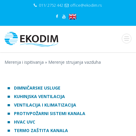
011/ 2752 442
office@ekodim.rs
Merenja i ispitivanja
»
Merenje strujanja vazduha
DIMNIČARSKE USLUGE
KUHINJSKA VENTILACIJA
VENTILACIJA I KLIMATIZACIJA
PROTIVPOŽARNI SISTEMI KANALA
HVAC UVC
TERMO ZAŠTITA KANALA