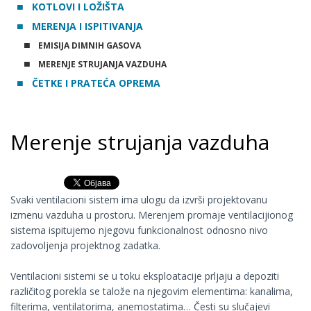
KOTLOVI I LOŽIŠTA
MERENJA I ISPITIVANJA
EMISIJA DIMNIH GASOVA
MERENJE STRUJANJA VAZDUHA
ČETKE I PRATEĆA OPREMA
Merenje strujanja vazduha
Svaki ventilacioni sistem ima ulogu da izvrši projektovanu
izmenu vazduha u prostoru. Merenjem promaje ventilacijionog
sistema ispitujemo njegovu funkcionalnost odnosno nivo
zadovoljenja projektnog zadatka.
Ventilacioni sistemi se u toku eksploatacije prljaju a depoziti
različitog porekla se talože na njegovim elementima: kanalima,
filterima, ventilatorima, anemostatima… Česti su slučajevi