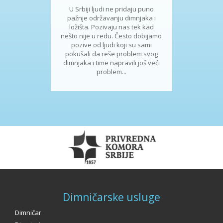
U Srbiji ljudi ne pridaju puno
pažnje održavanju dimnjaka i
ložišta. Pozivaju nas tek kad
nešto nije u redu. Često dobijamo
pozive od ljudi koji su sami
pokušali da reše problem svog
dimnjaka i time napravili još veći
problem...
Dimničarske usluge
Dimničar