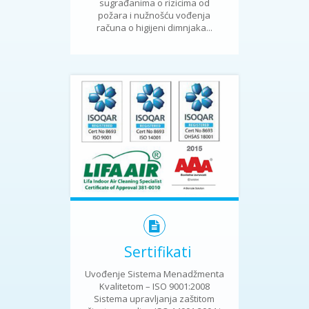
sugrađanima o rizicima od
požara i nužnošću vođenja
računa o higijeni dimnjaka...
Sertifikati
Uvođenje Sistema Menadžmenta
Kvalitetom – ISO 9001:2008
Sistema upravljanja zaštitom