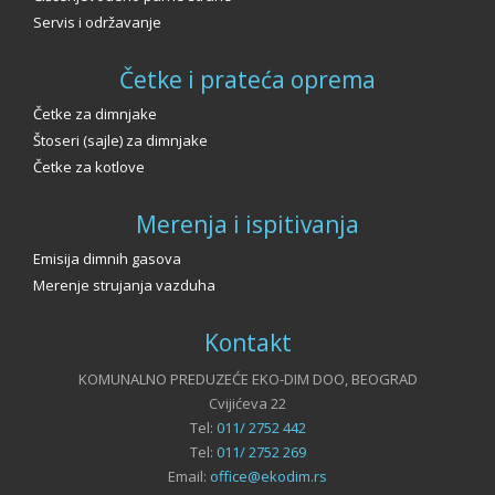
Servis i održavanje
Četke i prateća oprema
Četke za dimnjake
Štoseri (sajle) za dimnjake
Četke za kotlove
Merenja i ispitivanja
Emisija dimnih gasova
Merenje strujanja vazduha
Kontakt
KOMUNALNO PREDUZEĆE EKO-DIM DOO, BEOGRAD
Cvijićeva 22
Tel:
011/ 2752 442
Tel:
011/ 2752 269
Email:
office@ekodim.rs