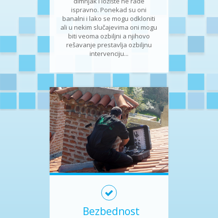
dimnjak i ložište ne rade
ispravno. Ponekad su oni
banalni i lako se mogu odkloniti
ali u nekim slučajevima oni mogu
biti veoma ozbiljni a njihovo
rešavanje prestavlja ozbiljnu
intervenciju...
Bezbednost