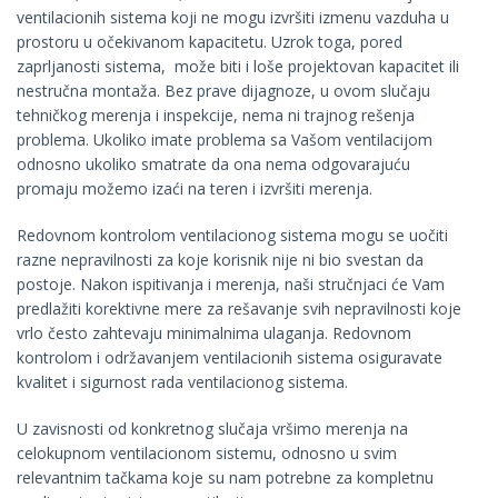
ventilacionih sistema koji ne mogu izvršiti izmenu vazduha u
prostoru u očekivanom kapacitetu. Uzrok toga, pored
zaprljanosti sistema, može biti i loše projektovan kapacitet ili
nestručna montaža. Bez prave dijagnoze, u ovom slučaju
tehničkog merenja i inspekcije, nema ni trajnog rešenja
problema. Ukoliko imate problema sa Vašom ventilacijom
odnosno ukoliko smatrate da ona nema odgovarajuću
promaju možemo izaći na teren i izvršiti merenja.
Redovnom kontrolom ventilacionog sistema mogu se uočiti
razne nepravilnosti za koje korisnik nije ni bio svestan da
postoje. Nakon ispitivanja i merenja, naši stručnjaci će Vam
predlažiti korektivne mere za rešavanje svih nepravilnosti koje
vrlo često zahtevaju minimalnima ulaganja. Redovnom
kontrolom i održavanjem ventilacionih sistema osiguravate
kvalitet i sigurnost rada ventilacionog sistema.
U zavisnosti od konkretnog slučaja vršimo merenja na
celokupnom ventilacionom sistemu, odnosno u svim
relevantnim tačkama koje su nam potrebne za kompletnu