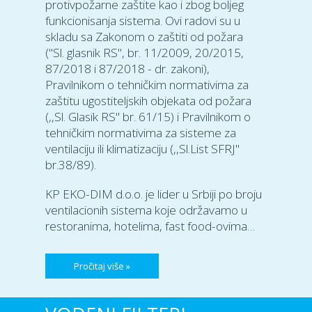
protivpožarne zaštite kao i zbog boljeg
funkcionisanja sistema. Ovi radovi su u
skladu sa Zakonom o zaštiti od požara
("Sl. glasnik RS", br. 11/2009, 20/2015,
87/2018 i 87/2018 - dr. zakoni),
Pravilnikom o tehničkim normativima za
zaštitu ugostiteljskih objekata od požara
(,,Sl. Glasik RS'' br. 61/15) i Pravilnikom o
tehničkim normativima za sisteme za
ventilaciju ili klimatizaciju (,,Sl.List SFRJ''
br.38/89).
KP EKO-DIM d.o.o. je lider u Srbiji po broju
ventilacionih sistema koje održavamo u
restoranima, hotelima, fast food-ovima…
Pročitaj više »