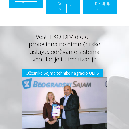
»
Detaljnije
Detaljnije
»
»
Vesti EKO-DIM d.o.o. -
profesionalne dimničarske
usluge, održvanje sistema
ventilacije i klimatizacije
Učesnike Sajma tehnike nagradio UEPS