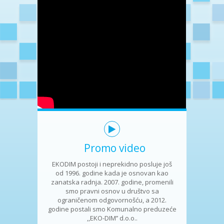
Promo video
EKODIM postoji i neprekidno posluje još
od 1996. godine kada je osnovan kao
zanatska radnja. 2007. godine, promenili
smo pravni osnov u društvo sa
ograničenom odgovornošću, a 2012.
godine postali smo Komunalno preduzeće
,,EKO-DIM’’ d.o.o..