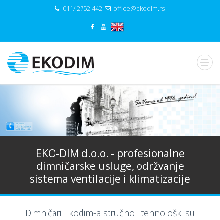
011/ 2752 442
office@ekodim.rs
EKO-DIM d.o.o. - profesionalne
dimničarske usluge, održvanje
sistema ventilacije i klimatizacije
Dimničari Ekodim-a stručno i tehnološki su