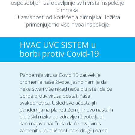
osposobljeni za obavljanje svih vrsta inspekcije
dimnjaka.
U zavisnosti od korišćenja dimnjaka i ložišta
primenjujemo više nivoa inspekcije.
HVAC UVC SISTEM u
borbi protiv Covid-19
Pandemija virusa Covid 19 zauvek je
promenila naše živote. Jasno nam je da
neke stvari više nikad neće biti iste i da će
borba protiv virusa postati naša
svakodnevica. Usled sve učestalijih
pandemija na planeti Zemlji i novo nastalih
bioloških rizika po zdravlje i živote ljudi,
kao i najava naučnika da će ovaj virus
zameniti u budućnosti neki drugi, i da se