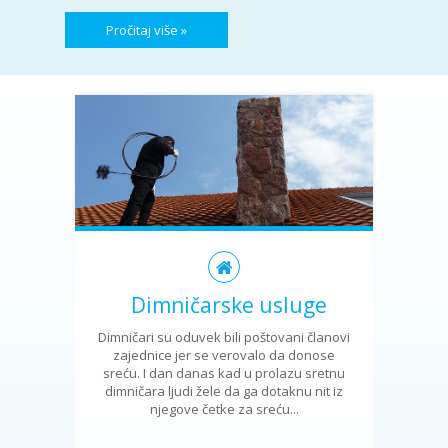
Pročitaj više »
Dimničarske usluge
Dimničari su oduvek bili poštovani članovi
zajednice jer se verovalo da donose
sreću. I dan danas kad u prolazu sretnu
dimničara ljudi žele da ga dotaknu nit iz
njegove četke za sreću...