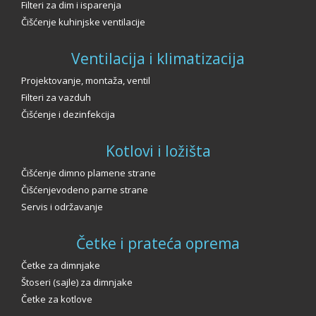
Filteri za dim i isparenja
Čišćenje kuhinjske ventilacije
Ventilacija i klimatizacija
Projektovanje, montaža, ventil
Filteri za vazduh
Čišćenje i dezinfekcija
Kotlovi i ložišta
Čišćenje dimno plamene strane
Čišćenjevodeno parne strane
Servis i održavanje
Četke i prateća oprema
Četke za dimnjake
Štoseri (sajle) za dimnjake
Četke za kotlove