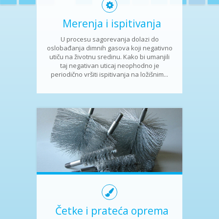
Merenja i ispitivanja
U procesu sagorevanja dolazi do
oslobađanja dimnih gasova koji negativno
utiču na životnu sredinu. Kako bi umanjili
taj negativan uticaj neophodno je
periodično vršiti ispitivanja na ložišnim...
Četke i prateća oprema