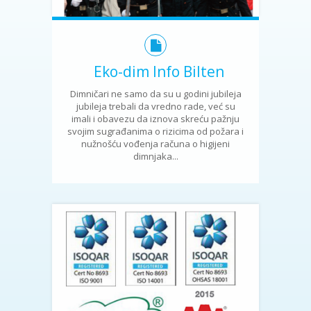
Eko-dim Info Bilten
Dimničari ne samo da su u godini jubileja
jubileja trebali da vredno rade, već su
imali i obavezu da iznova skreću pažnju
svojim sugrađanima o rizicima od požara i
nužnošću vođenja računa o higijeni
dimnjaka...