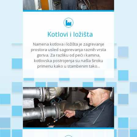
Kotlovi i ložišta
Namena kotlova i ložišta je zagrevanje
prostora usled sagorevanja raznih vrsta
goriva. Za razliku od peći i kamina,
kotlovska postrojenja su našla široku
primenu kako u stambenim tako...