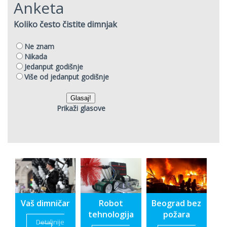
Anketa
Vaš dimničar
Robot
Beograd bez
tehnologija
požara
Detaljnije