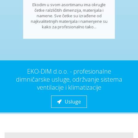
Ekodim u svom asortimanu ima okrugle
četke ralzličitih dimenzija, materijala i
namene. Sve četke su izrađene od
najkvalitetnijih materijala i namenjene su
kako za profesionalno tako...
EKO-DIM d.o.o. - profesionalne
dimničarske usluge, održvanje sistema
ventilacije i klimatizacije
Usluge