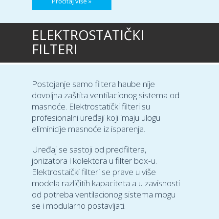
Pročitaj više »
ELEKTROSTATIČKI
FILTERI
Postojanje samo filtera haube nije
dovoljna zaštita ventilacionog sistema od
masnoće. Elektrostatički filteri su
profesionalni uređaji koji imaju ulogu
eliminicije masnoće iz isparenja.
Uređaj se sastoji od predfiltera,
jonizatora i kolektora u filter box-u.
Elektrostaički filteri se prave u više
modela različitih kapaciteta a u zavisnosti
od potreba ventilacionog sistema mogu
se i modularno postavljati.