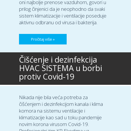
oni najbolje prenose vazduhom, govori u
prilog činjenici da je neophodno da svaki
sistem klimatizacije i ventilacije poseduje
aktivnu odbranu od virusa i bakterija.
Pročitaj više »
Čišćenje i dezinfekcija
HVAC SISTEMA u borbi
protiv Covid-19
Nikada nije bila veća potreba za
čišćenjem i dezinfekcijom kanala i klima
komora na sistemu ventilacije i
klimatizacije kao sad u toku pandemije
novim korona virusom Covid-19.
Profesionalni tim KP Ekodima uz