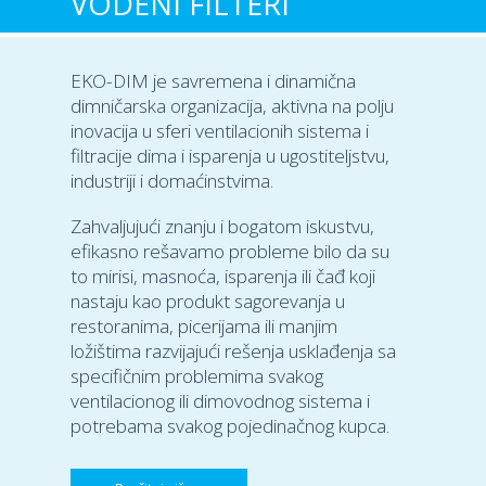
VODENI FILTERI
EKO-DIM je savremena i dinamična
dimničarska organizacija, aktivna na polju
inovacija u sferi ventilacionih sistema i
filtracije dima i isparenja u ugostiteljstvu,
industriji i domaćinstvima.
Zahvaljujući znanju i bogatom iskustvu,
efikasno rešavamo probleme bilo da su
to mirisi, masnoća, isparenja ili čađ koji
nastaju kao produkt sagorevanja u
restoranima, picerijama ili manjim
ložištima razvijajući rešenja usklađenja sa
specifičnim problemima svakog
ventilacionog ili dimovodnog sistema i
potrebama svakog pojedinačnog kupca.