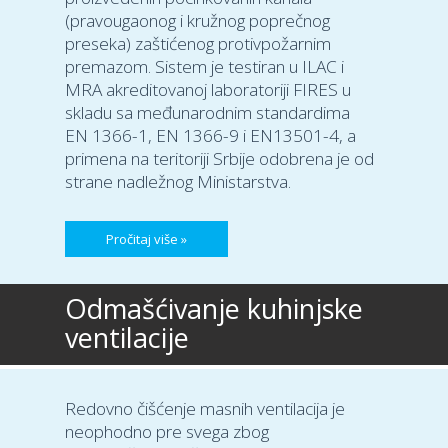
(pravougaonog i kružnog poprečnog
preseka) zaštićenog protivpožarnim
premazom. Sistem je testiran u ILAC i
MRA akreditovanoj laboratoriji FIRES u
skladu sa međunarodnim standardima
EN 1366-1, EN 1366-9 i EN13501-4, a
primena na teritoriji Srbije odobrena je od
strane nadležnog Ministarstva.
Pročitaj više »
Odmašćivanje kuhinjske
ventilacije
Redovno čišćenje masnih ventilacija je
neophodno pre svega zbog