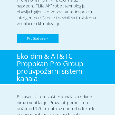
naprednu ’’Lifa Air’’ robot tehnologiju
obavlja higijensko-zdravstvenu inspekciju i
inteligentno čišćenje i dezinfekciju sistema
ventilacije i klimatizacije.
Pročitaj više »
Eko-dim & AT&TC
Propokan Pro Group
protivpožarni sistem
kanala
Efikasan sistem zaštite kanala za odvod
dima i ventilacije. Pruža otrpornost na
požar od 120 minuta uz upotrebu lokanlo
proizvedenih pocinkovanih kanala