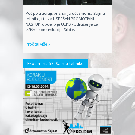
Već po tradiciji, priznanja učesnicima Sajma
tehnike, i to za USPEŠAN PROMOTIVNI
NASTUP, dodelio je UEPS - Udruženje za
tržišne komunikacije Srbije.
Pročitaj više »
Ekodim na 58. Sajmu tehnike